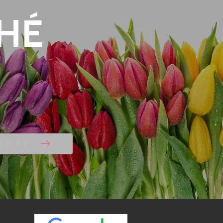
CHÉ
 78 42