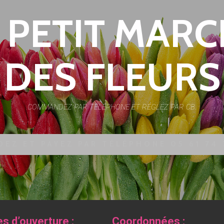
 PETIT MAR
DES FLEURS
COMMANDEZ PAR TÉLÉPHONE ET RÉGLEZ PAR CB.
EZ ET PAYEZ PAR TÉLÉPHONE 05 61 74
es d’ouverture :
Coordonnées :