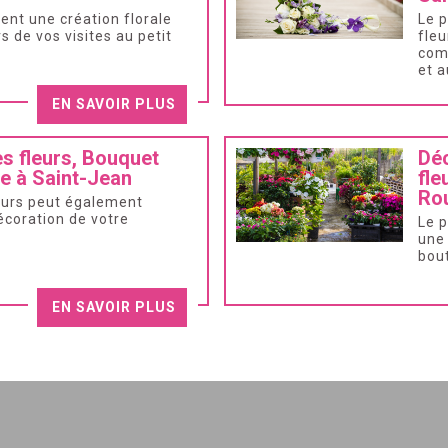
nt une création florale
Le p
s de vos visites au petit
fleu
comp
et a
EN SAVOIR PLUS
es fleurs, Bouquet
Déc
e à Saint-Jean
fle
Rou
eurs peut également
écoration de votre
Le p
une
bout
EN SAVOIR PLUS