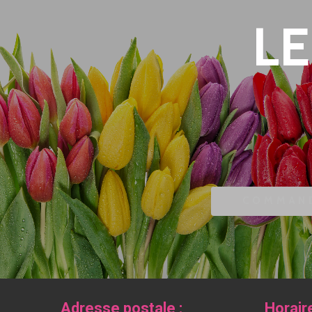
LE
COMMAND
Adresse postale :
Horair