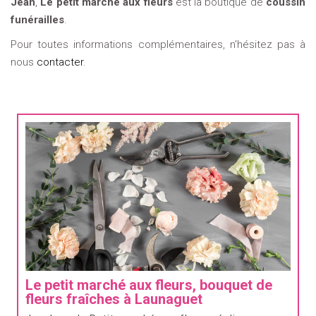
Jean
,
Le petit marché aux fleurs
est la boutique de
coussin
funérailles
.
Pour toutes informations complémentaires, n'hésitez pas à
nous
contacter
.
Le petit marché aux fleurs, bouquet de
fleurs fraîches à Launaguet