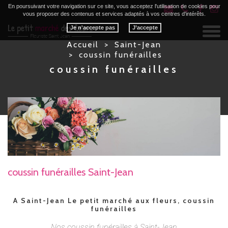
En poursuivant votre navigation sur ce site, vous acceptez l'utilisation de cookies pour
vous proposer des contenus et services adaptés à vos centres d'intérêts.
Je n'accepte pas
Togg
navig
Accueil
Saint-Jean
coussin funérailles
coussin funérailles
coussin funérailles Saint-Jean
A Saint-Jean Le petit marché aux fleurs, coussin
funérailles
Nos coussin funérailles à Saint-Jean