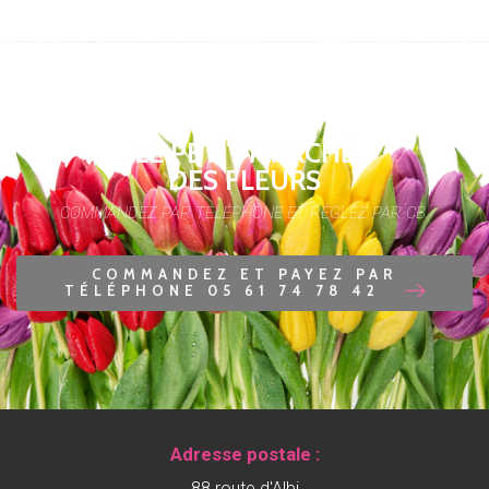
LE PETIT MARCHÉ
DES FLEURS
COMMANDEZ PAR TÉLÉPHONE ET RÉGLEZ PAR CB.
COMMANDEZ ET PAYEZ PAR
TÉLÉPHONE 05 61 74 78 42
Adresse postale :
88 route d'Albi