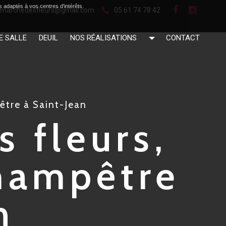
s adaptés à vos centres d'intérêts.
05 61 74 78 42
itmarchedesfleurs@gmail.com
E SALLE
DEUIL
NOS RÉALISATIONS
CONTACT
être à Saint-Jean
s fleurs,
hampêtre
n